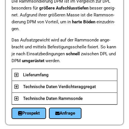
Die Ramm­son­die­rung DPM ist im Ver­gleich zur DPL
beson­ders für
grö­ße­re
Auf­schluss­tie­fen
besser geeig­
net. Auf­grund ihrer grö­ße­ren Masse ist die Ramm­son­
die­rung DPM von Vor­teil, um in
harte
Böden
ein­zu­drin­
gen.
Das Auf­satz­ge­wicht wird auf der Ramm­son­de ange­
bracht und mit­tels Befes­ti­gungs­schel­le fixiert. So kann
je nach Ein­satz­be­din­gun­gen
schnell
zwi­schen DPL und
DPM
umge­rüs­tet
werden.
Lie­fer­um­fang
Tech­ni­sche Daten Ver­dich­ter­ag­gre­gat
Tech­ni­sche Daten Ramm­son­de
Pro­spekt
Anfra­ge