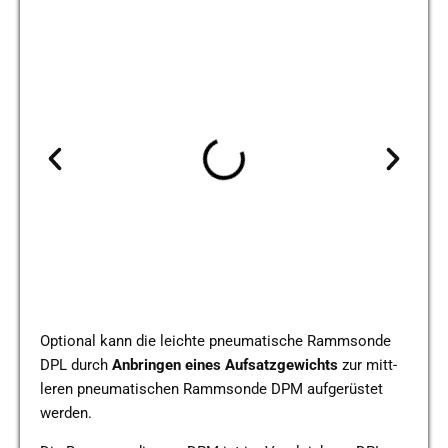
Optio­nal kann die leich­te pneu­ma­ti­sche Ramm­son­de
DPL durch
Anbrin­gen
eines
Auf­satz­ge­wichts
zur mitt­
le­ren pneu­ma­ti­schen Ramm­son­de DPM auf­ge­rüs­tet
werden.