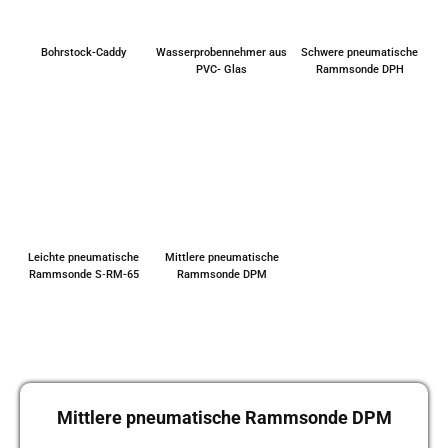
Bohr­stock-Caddy
Was­ser­pro­ben­neh­mer aus
Schwe­re pneu­ma­ti­sche
PVC- Glas
Ramm­son­de DPH
Leich­te pneu­ma­ti­sche
Mitt­le­re pneu­ma­ti­sche
Ramm­son­de S‑RM-65
Ramm­son­de DPM
Mitt­le­re pneu­ma­ti­sche Ramm­son­de DPM