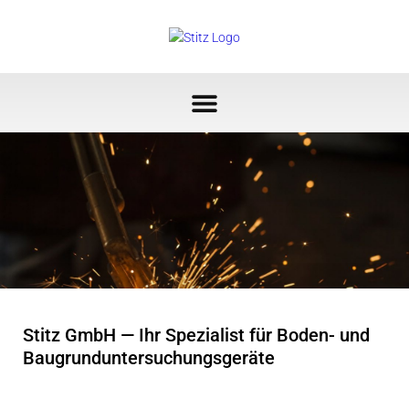
Stitz GmbH — Ihr Spe­zia­list für Boden- und
Bau­grund­un­ter­su­chungs­ge­rä­te