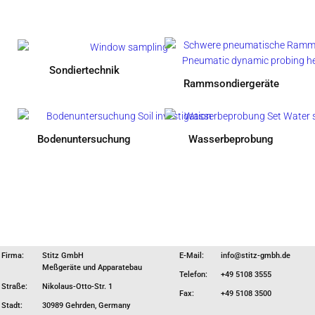
Son­dier­tech­nik
Ramm­son­dier­ge­rä­te
Boden­un­ter­su­chung
Was­ser­be­pro­bung
Firma:
Stitz GmbH
E-Mail:
info@stitz-gmbh.de
Meßgeräte und Apparatebau
Telefon:
+49 5108 3555
Straße:
Nikolaus-Otto-Str. 1
Fax:
+49 5108 3500
Stadt:
30989 Gehrden, Germany