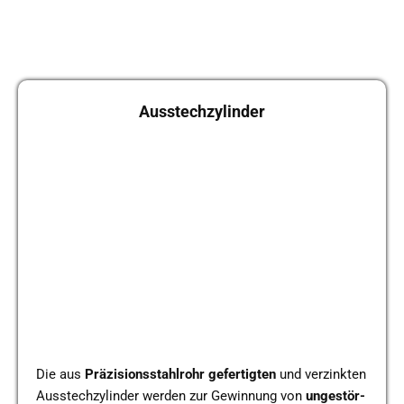
Aus­stech­zy­lin­der
Die aus
Prä­zi­si­ons­stahl­rohr
gefer­tig­ten
und ver­zink­ten
Aus­stech­zy­lin­der werden zur Gewin­nung von
unge­stör­