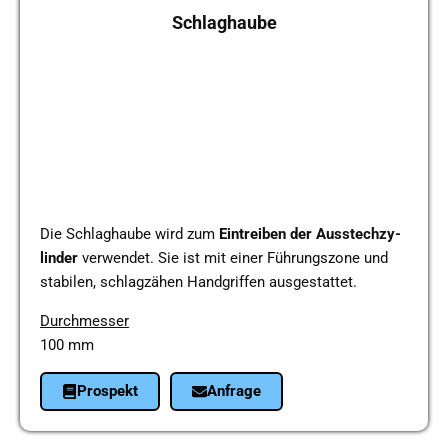
Schlag­hau­be
Die Schlag­hau­be wird zum
Ein­trei­ben
der
Aus­stech­zy­
lin­der
ver­wen­det. Sie ist mit einer Füh­rungs­zo­ne und
sta­bi­len, schlag­zä­hen Hand­grif­fen aus­ge­stat­tet.
Durch­mes­ser
100 mm
Pro­spekt
Anfra­ge