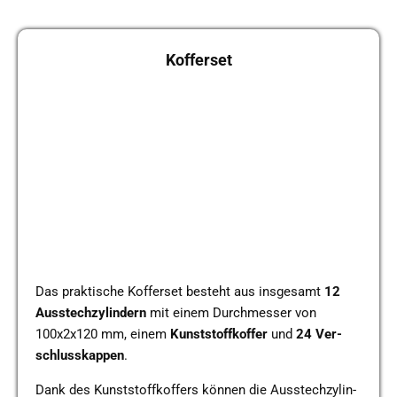
Kof­fer­set
Das prak­ti­sche Kof­fer­set besteht aus ins­ge­samt
12
Aus­stech­zy­lin­dern
mit einem Durch­mes­ser von
100x2x120 mm, einem
Kunst­stoff­kof­fer
und
24
Ver­
schluss­kap­pen
.
Dank des Kunst­stoff­kof­fers können die Aus­stech­zy­lin­