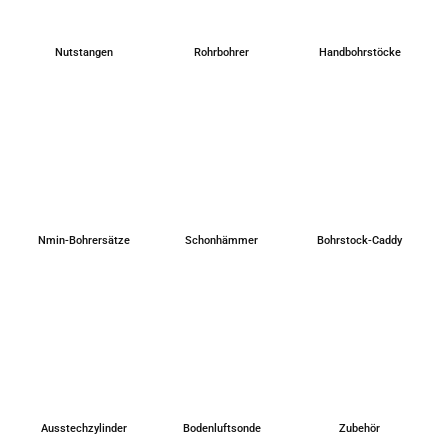
Nut­stan­gen
Rohr­boh­rer
Hand­bohr­stö­cke
Nmin-Bohrersät­ze
Schon­häm­mer
Bohr­stock-Caddy
Aus­stech­zy­lin­der
Boden­luft­son­de
Zube­hör