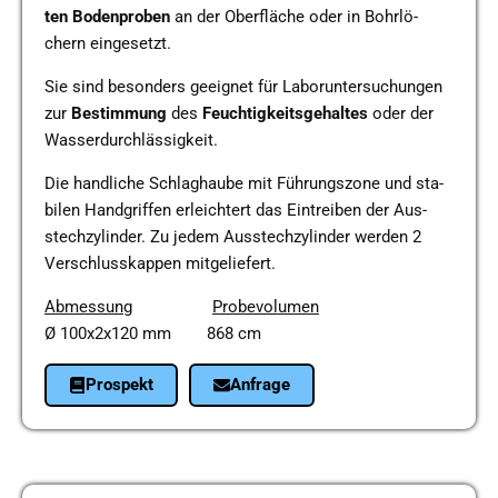
ten
Boden­pro­ben
an der Ober­flä­che oder in Bohr­lö­
chern ein­ge­setzt.
Sie sind beson­ders geeig­net für Labor­un­ter­su­chun­gen
zur
Bestim­mung
des
Feuch­tig­keits­ge­hal­tes
oder der
Was­ser­durch­läs­sig­keit.
Die hand­li­che Schlag­hau­be mit Füh­rungs­zo­ne und sta­
bi­len Hand­grif­fen erleich­tert das Ein­trei­ben der Aus­
stech­zy­lin­der. Zu jedem Aus­stech­zy­lin­der werden 2
Ver­schluss­kap­pen mit­ge­lie­fert.
Abmes­sung
Pro­be­vo­lu­men
Ø 100x2x120 mm 868 cm
Pro­spekt
Anfra­ge