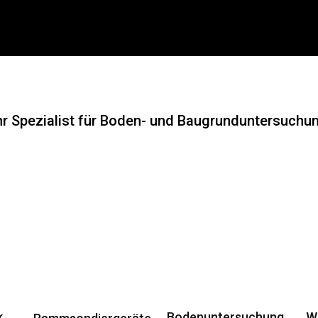
 Spe­zia­list für Boden- und Bau­grund­un­ter­su­chung
k
Boden­un­ter­su­chung
Wa