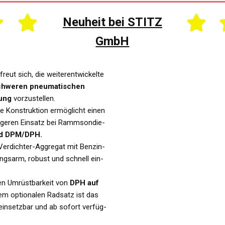
Neu­heit bei STITZ
GmbH
eut sich, die wei­ter­ent­wi­ckel­te
hwe­ren pneu­ma­ti­schen
tung
vor­zu­stel­len.
­te Kon­struk­ti­on ermög­licht einen
i­ge­ren Ein­satz bei Ramm­son­die­
d DPM/DPH.
 Ver­dich­ter-Aggre­gat mit Ben­zin­
ungs­arm, robust und schnell ein­
len Umrüst­bar­keit von
DPH auf
m optio­na­len Rad­satz ist das
g ein­setz­bar und ab sofort ver­füg­