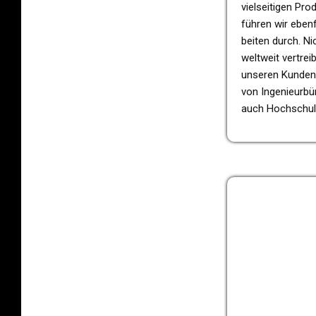
viel­sei­ti­gen Pro
führen wir eben­f
bei­ten durch. Ni
welt­weit ver­tre
unse­ren Kunden 
von Inge­nieur­bü
auch Hoch­schu­len