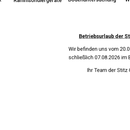
Ramm­son­dier­ge­rä­te
Betriebs­ur­laub der 
Wir befin­den uns vom 20.0
schließ­lich 07.08.2026 im B
Ihr Team der Stit