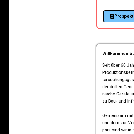
Pro­spekt
Will­kom­men b
Seit über 60 Jahre
Pro­duk­ti­ons­be
ter­su­chungs­ge­r
der drit­ten Gene­
ni­sche Geräte u
zu Bau- und Infra­
Gemein­sam mit 
und dem zur Ver­
park sind wir in 