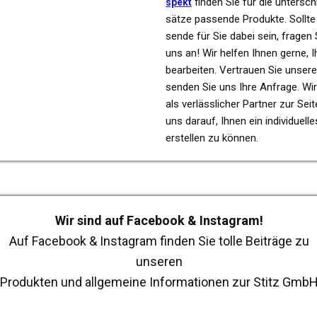
finden Sie für die unter­schi
spekt
sät­ze pas­sen­de Pro­duk­te. Sollt
sen­de für Sie dabei sein, fragen 
uns an! Wir helfen Ihnen gerne, I
bear­bei­ten. Ver­trau­en Sie unse­r
senden Sie uns Ihre Anfra­ge. Wi
als ver­läss­li­cher Part­ner zur Sei
uns darauf, Ihnen ein indi­vi­du­el­
erstel­len zu können.
Wir sind auf Face­book & Insta­gram!
Auf Face­book & Insta­gram finden Sie tolle Bei­trä­ge zu
unse­ren
Pro­duk­ten und all­ge­mei­ne Infor­ma­tio­nen zur Stitz Gmb