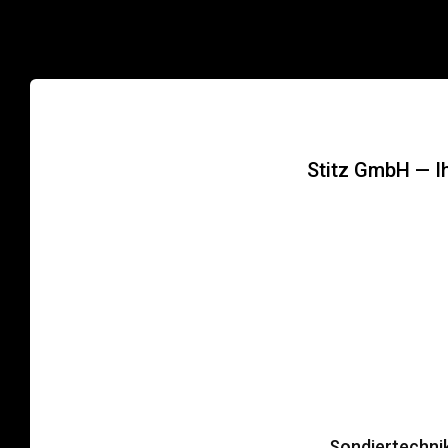
Stitz GmbH — Ihr
Son­dier­tech­ni