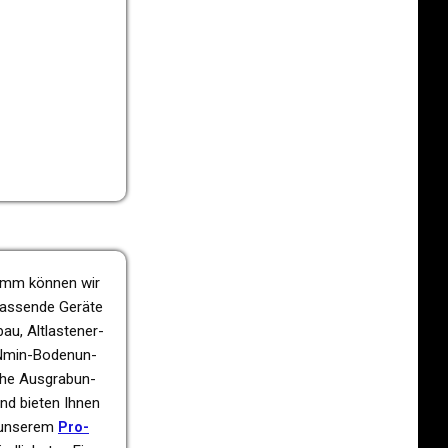
gramm können wir
 pas­sen­de Geräte
u, Alt­las­ten­er­
, Nmin-Boden­un­
che Aus­gra­bun­
und bieten Ihnen
n unse­rem
Pro­