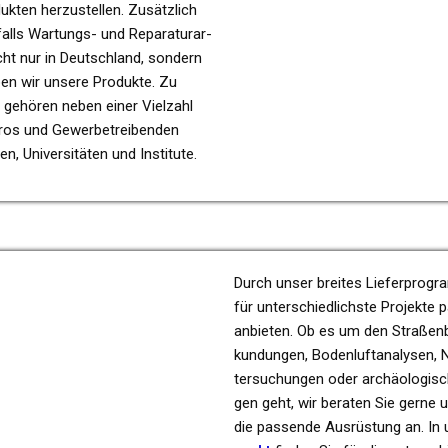
­duk­ten her­zu­stel­len. Zusätz­lich
alls War­tungs- und Repa­ra­tur­ar­
cht nur in Deutsch­land, son­dern
i­ben wir unsere Pro­duk­te. Zu
gehö­ren neben einer Viel­zahl
­ros und Gewer­be­trei­ben­den
, Uni­ver­si­tä­ten und Insti­tu­te.
Durch unser brei­tes Lie­fer­pro­
für unter­schied­lichs­te Pro­jek­te
anbie­ten. Ob es um den Stra­ßen­ba
kun­dun­gen, Boden­luft­ana­ly­sen
ter­su­chun­gen oder archäo­lo­gi­s
gen geht, wir bera­ten Sie gerne 
die pas­sen­de Aus­rüs­tung an. I