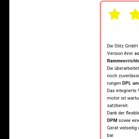
Die Stitz GmbH fr
Ver­si­on ihrer
sc
Ramm­vor­rich­
Die über­ar­bei­te
noch zuver­läs­s
run­gen
DPL un
Das inte­grier­te
mo­tor ist war­t
satz­be­reit.
Dank der fle­xi­b
DPM
sowie eine
Gerät viel­sei­ti
bar.