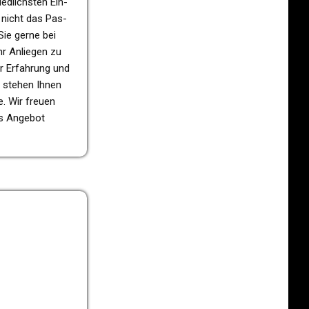
ed­lichs­ten Ein­
e nicht das Pas­
Sie gerne bei
hr Anlie­gen zu
er Erfah­rung und
r stehen Ihnen
te. Wir freuen
les Ange­bot
H