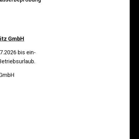
Stitz GmbH
7.2026 bis ein­
etriebs­ur­laub.
z GmbH