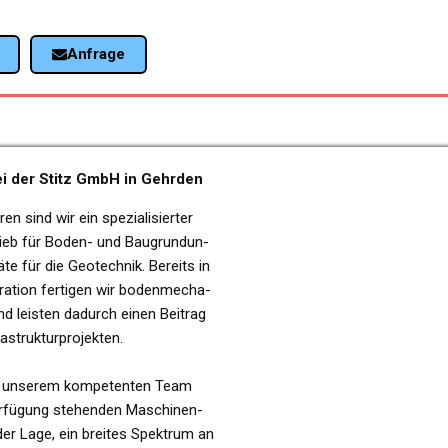
Anfra­ge
ei der Stitz GmbH in Gehr­den
n sind wir ein spe­zia­li­sier­ter
­trieb für Boden- und Bau­grund­un­
ä­te für die Geo­tech­nik. Bereits in
ra­ti­on fer­ti­gen wir boden­me­cha­
nd leis­ten dadurch einen Bei­trag
struk­tur­pro­jek­ten.
unse­rem kom­pe­ten­ten Team
fü­gung ste­hen­den Maschi­nen­
der Lage, ein brei­tes Spek­trum an